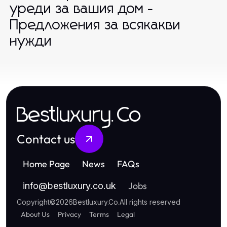
уреди за вашия дом -
Предложения за всякакви
нужди
Bestluxury.Co
Contact us
Home Page
News
FAQs
Jobs
info
@
bestluxury.co.uk
Copyright
©
2026
Bestluxury.Co
.
All rights reserved
About Us
Privacy
Terms
Legal